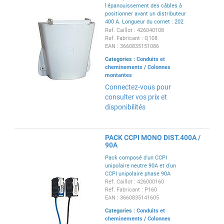
l'épanouissement des câbles à
positionner avant un distributeur
400 A. Longueur du cornet : 202
cm.
Ref. Caillot : 426040108
Ref. Fabricant : Q108
EAN : 3660835151086
Categories :
Conduits et
cheminements
/
Colonnes
montantes
Connectez-vous pour
consulter vos prix et
disponibilités
PACK CCPI MONO DIST.400A /
90A
Pack composé d'un CCPI
unipolaire neutre 90A et d'un
CCPI unipolaire phase 90A
Ref. Caillot : 426000160
Ref. Fabricant : P160
EAN : 3660835141605
Categories :
Conduits et
cheminements
/
Colonnes