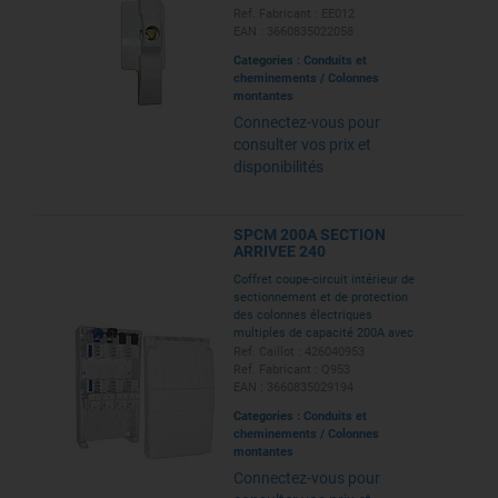
la pose d'un scellé ou d'un
Ref. Fabricant : EE012
cadenas.
EAN : 3660835022058
Categories :
Conduits et
cheminements
/
Colonnes
montantes
Connectez-vous pour
consulter vos prix et
disponibilités
SPCM 200A SECTION
ARRIVEE 240
Coffret coupe-circuit intérieur de
sectionnement et de protection
des colonnes électriques
multiples de capacité 200A avec
arrivée en 240 mm²
Ref. Caillot : 426040953
Ref. Fabricant : Q953
EAN : 3660835029194
Categories :
Conduits et
cheminements
/
Colonnes
montantes
Connectez-vous pour