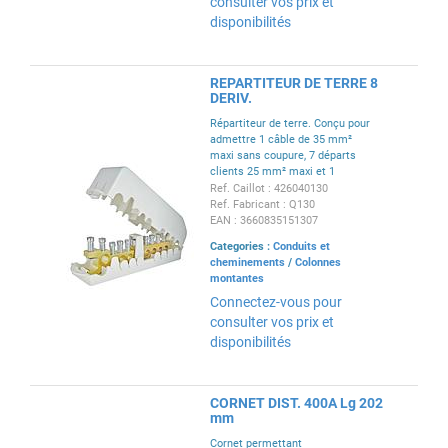
consulter vos prix et
disponibilités
REPARTITEUR DE TERRE 8
DERIV.
Répartiteur de terre. Conçu pour
admettre 1 câble de 35 mm²
maxi sans coupure, 7 départs
clients 25 mm² maxi et 1
dérivation éventuelle (ou 8ème
Ref. Caillot : 426040130
départ client) 35 mm² maxi.
Ref. Fabricant : Q130
EAN : 3660835151307
Categories :
Conduits et
cheminements
/
Colonnes
montantes
Connectez-vous pour
consulter vos prix et
disponibilités
CORNET DIST. 400A Lg 202
mm
Cornet permettant