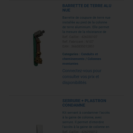
BARRETTE DE TERRE ALU
NUE
Barrette de coupure de terre nue
installée au pied de la colonne
de terre aluminium. Elle permet
la mesure de la résistance de
terre.
Ref. Caillot : 426030107
Ref. Fabricant : N107
EAN : 3660835012851
Categories :
Conduits et
cheminements
/
Colonnes
montantes
Connectez-vous pour
consulter vos prix et
disponibilités
SERRURE + PLASTRON
CONDAMNE
Kit servant à condamner l'accès
à la gaine de colonne, avec
serrure. Il permet d'interdire
l'accès à la gaine de colonne en
condamnant la porte d'accès par
Ref. Caillot : 426095012