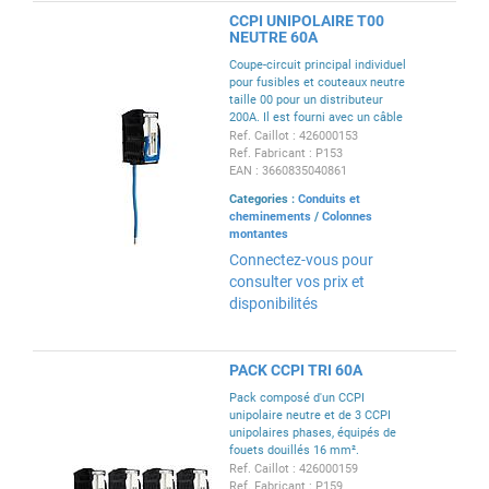
CCPI UNIPOLAIRE T00
NEUTRE 60A
Coupe-circuit principal individuel
pour fusibles et couteaux neutre
taille 00 pour un distributeur
200A. Il est fourni avec un câble
de 16 mm², de longueur 200
Ref. Caillot : 426000153
mm.
Ref. Fabricant : P153
EAN : 3660835040861
Categories :
Conduits et
cheminements
/
Colonnes
montantes
Connectez-vous pour
consulter vos prix et
disponibilités
PACK CCPI TRI 60A
Pack composé d'un CCPI
unipolaire neutre et de 3 CCPI
unipolaires phases, équipés de
fouets douillés 16 mm².
Intensité limitée à 60A.
Ref. Caillot : 426000159
Ref. Fabricant : P159