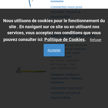
montantes
Connectez-vous pour
consulter vos prix et
disponibilités
Nous utilisons de cookies pour le fonctionnement du
site . En navigant sur ce site ou en utilisant nos
services, vous acceptez nos conditions que vous
ADAPTATEUR TERRE ALU-CU
pouvez consulter ici:
Politique de Cookies
.
35-25
Refuser
Adaptateur de terre Alu/Cu 25-
35 pour tableau de répartition.
Accepter
Equipé d'un fouet souple
longueur 230 mm.
Ref. Caillot : 426000340
Ref. Fabricant : P340
EAN : 3660835010529
Categories :
Conduits et
cheminements
/
Colonnes
montantes
Connectez-vous pour
consulter vos prix et
disponibilités