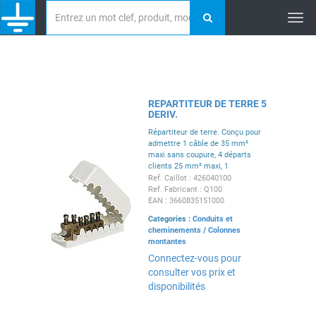
Tog
nav
REPARTITEUR DE TERRE 5
DERIV.
Répartiteur de terre. Conçu pour
admettre 1 câble de 35 mm²
maxi sans coupure, 4 départs
clients 25 mm² maxi, 1
dérivation éventuelle 35 mm²
Ref. Caillot : 426040100
maxi (ou 5 ème départ client).
Ref. Fabricant : Q100
EAN : 3660835151000
Categories :
Conduits et
cheminements
/
Colonnes
montantes
Connectez-vous pour
consulter vos prix et
disponibilités