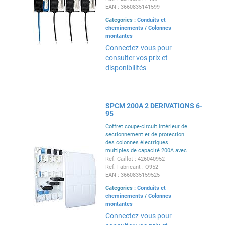
EAN : 3660835141599
Categories :
Conduits et
cheminements
/
Colonnes
montantes
Connectez-vous pour
consulter vos prix et
disponibilités
SPCM 200A 2 DERIVATIONS 6-
95
Coffret coupe-circuit intérieur de
sectionnement et de protection
des colonnes électriques
multiples de capacité 200A avec
2 départs 95 mm²
Ref. Caillot : 426040952
Ref. Fabricant : Q952
EAN : 3660835159525
Categories :
Conduits et
cheminements
/
Colonnes
montantes
Connectez-vous pour