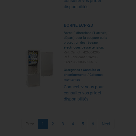
consulter vos prix et
disponibilités
BORNE ECP-2D
Borne 2 directions (1 arrivée, 1
départ) pour la coupure ou la
protection des réseaux
électriques basse tension.
Ref. Caillot : 426064205
Ref. Fabricant : CA205
EAN : 3660835025516
Categories :
Conduits et
cheminements
/
Colonnes
montantes
Connectez-vous pour
consulter vos prix et
disponibilités
Prev
1
2
3
4
5
6
Next