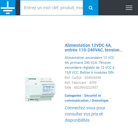
Tog
nav
Alimentation 12VDC 4A,
entrée 110-240VAC, tension
réglable 12-13,8VDC, boîtier
Alimentation secondaire 12 VCC
4A, primaire 240 VCA. Tension
secondaire réglable de 12 VCC à
13,8 VCC. Boîtier 6 modules DIN.
Dimensions : 105x95x65 mm.
Ref. Caillot : 554004399
Ref. Fabricant : 4399
EAN : 8023903222937
Categories :
Sécurité et
communication
/
Domotique
Connectez-vous pour
consulter vos prix et
disponibilités