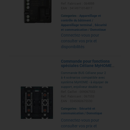
Ref. Fabricant : 064888
EAN : 3414971014817
Categories :
Appareillage et
contrôle du bâtiment
/
Appareillage terminal
,
Sécurité
et communication
/
Domotique
Connectez-vous pour
consulter vos prix et
disponibilités
Commande pour fonctions
spéciales Céliane MyHOME
BUS
Commande BUS Céliane pour 2
à 4 scénarios compatible avec
système MyHOME - à équiper de
support, enjoliveur double ou
simple, bague et plaque de
Ref. Caillot : 009067553
finition
Ref. Fabricant : 067553
EAN : 3245060675530
Categories :
Sécurité et
communication
/
Domotique
Connectez-vous pour
consulter vos prix et