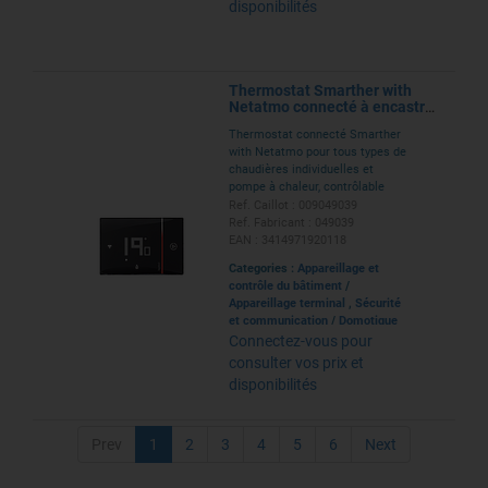
disponibilités
Thermostat Smarther with
Netatmo connecté à encastrer
- noir
Thermostat connecté Smarther
with Netatmo pour tous types de
chaudières individuelles et
pompe à chaleur, contrôlable
avec App Home + Control ou
Ref. Caillot : 009049039
assistant vocal pour montage en
Ref. Fabricant : 049039
encastré dans boîte 2 modules -
EAN : 3414971920118
finition écran tactile noir
Categories :
Appareillage et
contrôle du bâtiment
/
Appareillage terminal
,
Sécurité
et communication
/
Domotique
Connectez-vous pour
consulter vos prix et
disponibilités
Prev
1
2
3
4
5
6
Next