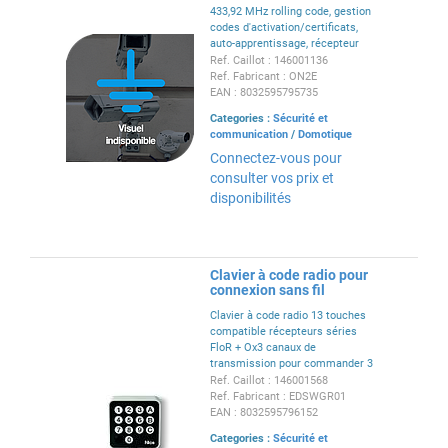
433,92 MHz rolling code, gestion
codes d'activation/certificats,
auto-apprentissage, récepteur
de proximité. En porte-clés, fixé
Ref. Caillot : 146001136
au mur ou sur le tableau de bord
Ref. Fabricant : ON2E
de la voiture grâce au support
EAN : 8032595795735
(non inclus).
Categories :
Sécurité et
communication
/
Domotique
Connectez-vous pour
consulter vos prix et
disponibilités
Clavier à code radio pour
connexion sans fil
Clavier à code radio 13 touches
compatible récepteurs séries
FloR + Ox3 canaux de
transmission pour commander 3
automatismes ou 3 actions sur
Ref. Caillot : 146001568
un automatismeLongue portée,
Ref. Fabricant : EDSWGR01
clavier rétroéclairé, capteur
EAN : 8032595796152
crépusculaireBoitier anti-
Categories :
Sécurité et
vandalisme