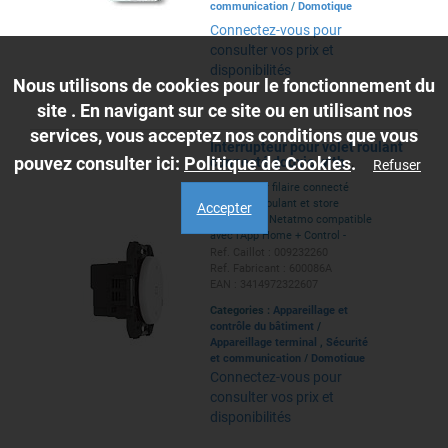
communication
/
Domotique
Connectez-vous pour
consulter vos prix et
disponibilités
Nous utilisons de cookies pour le fonctionnement du
site . En navigant sur ce site ou en utilisant nos
services, vous acceptez nos conditions que vous
Interrupteur pour volet roulant
pouvez consulter ici:
Politique de Cookies
.
connecté dooxie with
Refuser
Netatmo sans plaque blanc
Interrupteur filaire connecté
pour volet roulant et store
Accepter
dooxie with Netatmo compatible
avec l'App Home + Control -
blanc, à équiper de plaque de
Ref. Caillot : 009232260
finition
Ref. Fabricant : 600086A
EAN : 3414972322607
Categories :
Appareillage et
contrôle du bâtiment
/
Appareillage terminal
,
Sécurité
et communication
/
Domotique
Connectez-vous pour
consulter vos prix et
disponibilités