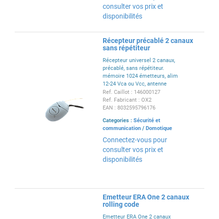
consulter vos prix et
disponibilités
Récepteur précablé 2 canaux
sans répétiteur
Récepteur universel 2 canaux,
précablé, sans répétiteur.
mémoire 1024 émetteurs, alim
12-24 Vca ou Vcc, antenne
intégré
Ref. Caillot : 146000127
Ref. Fabricant : OX2
EAN : 8032595796176
Categories :
Sécurité et
communication
/
Domotique
Connectez-vous pour
consulter vos prix et
disponibilités
Emetteur ERA One 2 canaux
rolling code
Emetteur ERA One 2 canaux