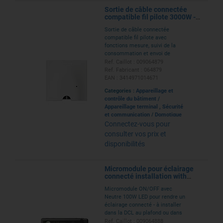
Sortie de câble connectée
compatible fil pilote 3000W -
blanc
Sortie de câble connectée
compatible fil pilote avec
fonctions mesure, suivi de la
consommation et envoi de
notifications en cas d'atteinte
Ref. Caillot : 009064879
d'un seuil paramètrable - finition
Ref. Fabricant : 064879
blanc livrée complète monobloc
EAN : 3414971014671
avec protection de chantier
Categories :
Appareillage et
contrôle du bâtiment
/
Appareillage terminal
,
Sécurité
et communication
/
Domotique
Connectez-vous pour
consulter vos prix et
disponibilités
Micromodule pour éclairage
connecté installation with
Netatmo 300W avec Neutre
Micromodule ON/OFF avec
Neutre 100W LED pour rendre un
éclairage connecté - à installer
dans la DCL au plafond ou dans
une boîte de dérivation
Ref. Caillot : 009064888