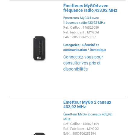
Émetteurs MyGO4 avec
fréquence radio,433,92 MHz
Émetteurs MyGO4 avec
fréquence radio,433,92 MHz
Ref. Caillot : 146023059
Ref. Fabricant : MYGO4
EAN : 8050506253617
Categories :
Sécurité et
communication
/
Domotique
Connectez-vous pour
consulter vos prix et
disponibilités
Émetteur MyGo 2 canaux
433,92 MHz
Émetteur MyGo 2 canaux 433,92
MHz
Ref. Caillot : 146023159
Ref. Fabricant : MYGO2
EAN : 8050506253594