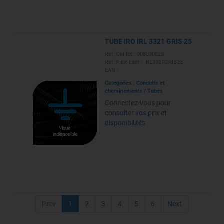
TUBE IRO IRL 3321 GRIS 25
Ref. Caillot : 008030525
Ref. Fabricant : IRL3321GRIS25
EAN :
Categories :
Conduits et
cheminements
/
Tubes
Connectez-vous pour
consulter vos prix et
disponibilités
Prev
1
2
3
4
5
6
Next