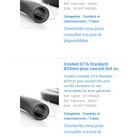
manchon IP44 - gris RAL7024 -
Ref. Fabricant : 06640
conforme EN 61386-22
EAN : 3414971490543
Categories :
Conduits et
cheminements
/
Tubes
Connectez-vous pour
consulter vos prix et
disponibilités
Conduit ICTA Standard
Ø25mm pour courant fort avec
tire-fils - RAL7024
Conduit cintrable ICTA Standard
Ø25mm pour courant fort avec
tire-fils résistants et non
rétractables en acier galvanisé -
conduit seul IP68 - conduit +
Ref. Caillot : 011006625
manchon IP44 - gris RAL7024 -
Ref. Fabricant : 06625
conforme EN 61386-22
EAN : 3414971490482
Categories :
Conduits et
cheminements
/
Tubes
Connectez-vous pour
consulter vos prix et