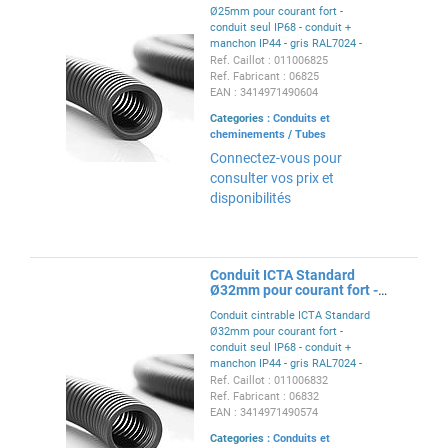
Ø25mm pour courant fort -
conduit seul IP68 - conduit +
manchon IP44 - gris RAL7024 -
conforme EN 61386-22
Ref. Caillot : 011006825
Ref. Fabricant : 06825
EAN : 3414971490604
Categories :
Conduits et
cheminements
/
Tubes
Connectez-vous pour
consulter vos prix et
disponibilités
Conduit ICTA Standard
Ø32mm pour courant fort -
RAL7024
Conduit cintrable ICTA Standard
Ø32mm pour courant fort -
conduit seul IP68 - conduit +
manchon IP44 - gris RAL7024 -
conforme EN 61386-22
Ref. Caillot : 011006832
Ref. Fabricant : 06832
EAN : 3414971490574
Categories :
Conduits et