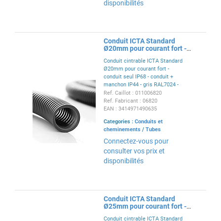
disponibilités
Conduit ICTA Standard
Ø20mm pour courant fort -
RAL7024
Conduit cintrable ICTA Standard
Ø20mm pour courant fort -
conduit seul IP68 - conduit +
manchon IP44 - gris RAL7024 -
conforme EN 61386-22
Ref. Caillot : 011006820
Ref. Fabricant : 06820
EAN : 3414971490635
Categories :
Conduits et
cheminements
/
Tubes
Connectez-vous pour
consulter vos prix et
disponibilités
Conduit ICTA Standard
Ø25mm pour courant fort -
RAL7024
Conduit cintrable ICTA Standard