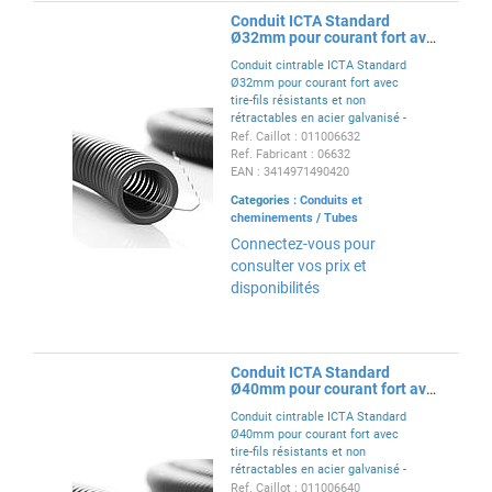
Conduit ICTA Standard
Ø32mm pour courant fort avec
tire-fils - RAL7024
Conduit cintrable ICTA Standard
Ø32mm pour courant fort avec
tire-fils résistants et non
rétractables en acier galvanisé -
conduit seul IP68 - conduit +
Ref. Caillot : 011006632
manchon IP44 - gris RAL7024 -
Ref. Fabricant : 06632
conforme EN 61386-22
EAN : 3414971490420
Categories :
Conduits et
cheminements
/
Tubes
Connectez-vous pour
consulter vos prix et
disponibilités
Conduit ICTA Standard
Ø40mm pour courant fort avec
tire-fils - RAL7024
Conduit cintrable ICTA Standard
Ø40mm pour courant fort avec
tire-fils résistants et non
rétractables en acier galvanisé -
conduit seul IP68 - conduit +
Ref. Caillot : 011006640