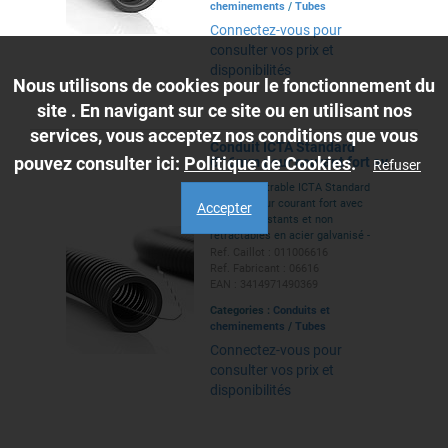
cheminements
/
Tubes
Connectez-vous pour
consulter vos prix et
disponibilités
Nous utilisons de cookies pour le fonctionnement du
site . En navigant sur ce site ou en utilisant nos
services, vous acceptez nos conditions que vous
Conduit ICTA Standard
pouvez consulter ici:
Politique de Cookies
.
Ø16mm pour courant fort avec
Refuser
tire-fils - RAL7024
Conduit cintrable ICTA Standard
Ø16mm pour courant fort avec
Accepter
tire-fils résistants et non
rétractables en acier galvanisé -
conduit seul IP68 - conduit +
Ref. Caillot : 011006616
manchon IP44 - gris RAL7024 -
Ref. Fabricant : 06616
conforme EN 61386-22
EAN : 3414971490369
Categories :
Conduits et
cheminements
/
Tubes
Connectez-vous pour
consulter vos prix et
disponibilités