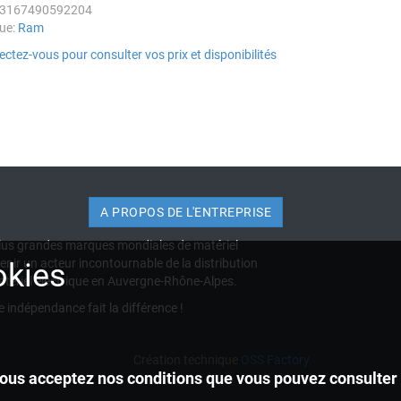
 3167490592204
ue:
Ram
ctez-vous pour consulter vos prix et disponibilités
A PROPOS DE L'ENTREPRISE
s plus grandes marques mondiales de matériel
venir un acteur incontournable de la distribution
okies
atériel électrique en Auvergne-Rhône-Alpes.
e indépendance fait la différence !
Création technique
OSS Factory
, vous acceptez nos conditions que vous pouvez consulter