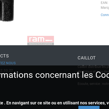
EAN:
Marq
Conne
CTS
CAILLOT
TEZ NOUS
Caillot distribue le
42.33.22
électrique et a su de
rmations concernant les Co
RCE@CAILLOT.FR
professionnelle en m
Ecoute, service : notr
e . En navigant sur ce site ou en utilisant nos services