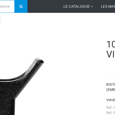
LE CATALOGUE
LES MA
1
V
BOIT
(EMB
Vendu
Ref. 
Ref. 