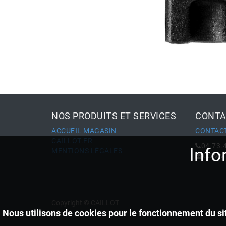
NOS PRODUITS ET SERVICES
CONTA
ACCUEIL MAGASIN
CONTAC
CAILLOT.FR
04.73.
Info
MENTIONS LÉGALES
COMME
Copyright ©
CAILLOT
Nous utilisons de cookies pour le fonctionnement du sit